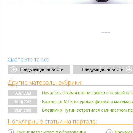
Смотрите также:
Предыдущая новость
Следующая новость
Другие матералы рубрики:
Началась вторая волна записи в первый кла
06.07.2023
Важность МТБ на уроках физики и математ
30.10.2022
Владимир Путин встретился с министром п
09.01.2023
Популярные статьи на портале:
Законодательство в образовании
Преимущ