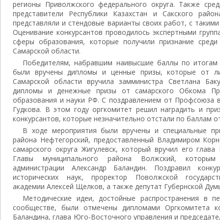
регионы Приволжского федерального округа. Также сре
представители Республики Казахстан и Сакского район
представляли и стендовые варианты своих работ, с такими
Оценивание конкурсантов проводилось экспертными групп
сферы образования, которые получили признание среди
Самарской области.
Победителям, набравшим наивысшие баллы по итогам
были вручены дипломы и ценные призы, которые от л
Самарской области вручила замминистра Светлана Баку
дипломы и денежные призы от самарского Обкома Пр
образования и науки РФ. С поздравлением от Профсоюза 
Гудкова. В этом году оргкомитет решил наградить и при
конкурсантов, которые незначительно отстали по баллам о
В ходе мероприятия были вручены и специальные пр
района Нефтегорский, предоставленный Владимиром Корн
самарского округа Жигулевск, который вручил его глава
Главы муниципального района Волжский, которым 
администрации Александр Баландин. Поздравил конку
исторических наук, проректор Поволжской государст
академии Алексей Щелков, а также депутат Губернской Дум
Методические идеи, достойные распространения в п
сообществе, были отмечены дипломами Оргкомитета ко
Баландина, глава Юго-Восточного управления и председат