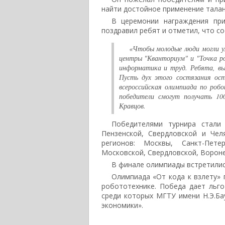
найти достойное применение талант
В церемонии награждения при
поздравил ребят и отметил, что со
«Чтобы молодые люди могли ул
центры "Кванториум" и "Точка ро
информатика и труд. Ребята, вы
Пусть дух этого состязания ос
всероссийская олимпиада по роб
победители смогут получать 100
Кравцов.
Победителями турнира стали 
Пензенской, Свердловской и Чел
регионов: Москвы, Санкт-Петер
Московской, Свердловской, Вороне
В финале олимпиады встретились
Олимпиада «От кода к взлету»
робототехнике. Победа дает льго
среди которых МГТУ имени Н.Э.Б
экономики».