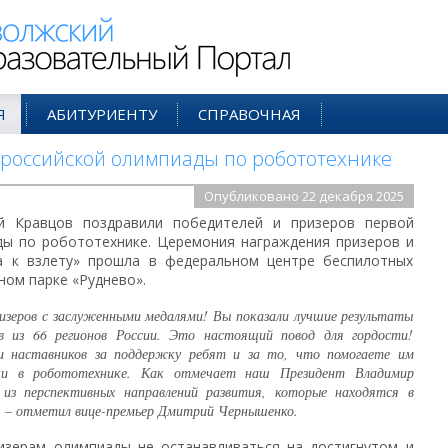
ий Образовательный Портал
Я
АБИТУРИЕНТУ
СПРАВОЧНАЯ
российской олимпиады по робототехнике
Опубликовано 22 декабря 2025
й Кравцов поздравили победителей и призеров первой
ды по робототехнике. Церемония награждения призеров и
а к взлету» прошла в федеральном центре беспилотных
ном парке «Руднево».
изеров с заслуженными медалями! Вы показали лучшие результаты
ов из 66 регионов России. Это настоящий повод для гордости!
 и наставников за поддержку ребят и за то, что помогаете им
ки в робототехнике. Как отмечает наш Президент Владимир
из перспективных направлений развития, которые находятся в
, – отметил вице-премьер Дмитрий Чернышенко.
изерам олимпиады не останавливаться на достигнутом и