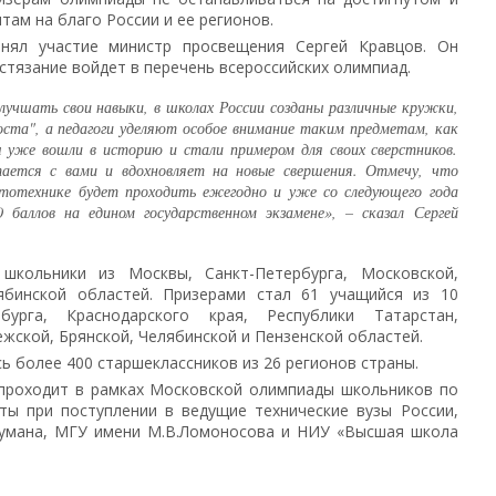
ам на благо России и ее регионов.
нял участие министр просвещения Сергей Кравцов. Он
стязание войдет в перечень всероссийских олимпиад.
учшать свои навыки, в школах России созданы различные кружки,
ста", а педагоги уделяют особое внимание таким предметам, как
 уже вошли в историю и стали примером для своих сверстников.
тается с вами и вдохновляет на новые свершения. Отмечу, что
ототехнике будет проходить ежегодно и уже со следующего года
 баллов на едином государственном экзамене», – сказал Сергей
школьники из Москвы, Санкт-Петербурга, Московской,
ябинской областей. Призерами стал 61 учащийся из 10
бурга, Краснодарского края, Республики Татарстан,
жской, Брянской, Челябинской и Пензенской областей.
 более 400 старшеклассников из 26 регионов страны.
 проходит в рамках Московской олимпиады школьников по
ты при поступлении в ведущие технические вузы России,
аумана, МГУ имени М.В.Ломоносова и НИУ «Высшая школа