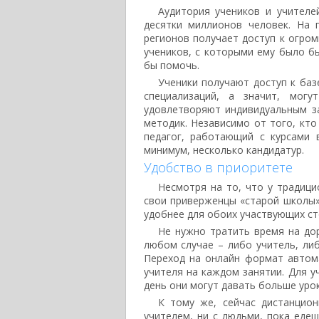
Аудитория учеников и учителе
десятки миллионов человек. На 
регионов получает доступ к огро
учеников, с которыми ему было б
бы помочь.
Ученики получают доступ к базе
специализаций, а значит, мог
удовлетворяют индивидуальным за
методик. Независимо от того, кт
педагог, работающий с курсами 
минимум, несколько кандидатур.
Удобство в приоритете
Несмотря на то, что у традиц
свои приверженцы «старой школы»
удобнее для обоих участвующих ст
Не нужно тратить время на дор
любом случае – либо учитель, либ
Переход на онлайн формат автома
учителя на каждом занятии. Для у
день они могут давать больше уро
К тому же, сейчас дистанцио
учителем, ни с людьми, пока едеш