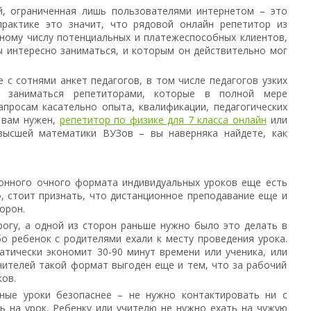
й, ограниченная лишь пользователями интернетом – это
практике это значит, что рядовой онлайн репетитор из
мному числу потенциальных и платежеспособных клиентов,
ы интересно заниматься, и которым он действительно мог
 с сотнями анкет педагогов, в том числе педагогов узких
ут заниматься репетиторами, которые в полной мере
просам касательно опыта, квалификации, педагогических
о вам нужен,
репетитор по физике для 7 класса онлайн
или
высшей математики ВУЗов – вы наверняка найдете, как
ионного очного формата индивидуальных уроков еще есть
, стоит признать, что дистанционное преподавание еще и
орон.
огу, а одной из сторон раньше нужно было это делать в
о ребенок с родителями ехали к месту проведения урока.
тически экономит 30-90 минут времени или ученика, или
чителей такой формат выгоден еще и тем, что за рабочий
ков.
нные уроки безопаснее – не нужно контактировать ни с
ь на урок. Ребенку или учителю не нужно ехать на чужую