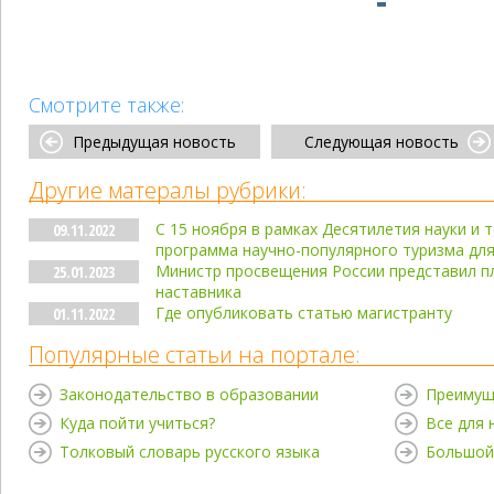
Смотрите также:
Предыдущая новость
Следующая новость
Другие матералы рубрики:
С 15 ноября в рамках Десятилетия науки и 
09.11.2022
программа научно-популярного туризма дл
Министр просвещения России представил пл
25.01.2023
наставника
Где опубликовать статью магистранту
01.11.2022
Популярные статьи на портале:
Законодательство в образовании
Преимущ
Куда пойти учиться?
Все для
Толковый словарь русского языка
Большой