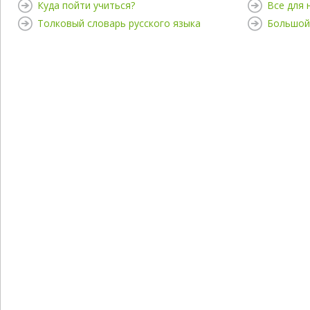
Куда пойти учиться?
Все для
Толковый словарь русского языка
Большой