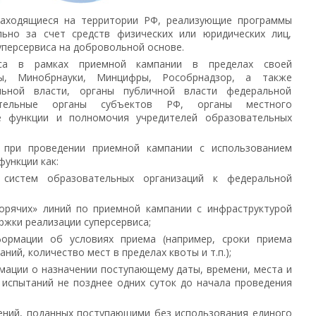
находящиеся на территории РФ, реализующие программы
ьно за счет средств физических или юридических лиц,
уперсервиса на добровольной основе.
виса в рамках приемной кампании в пределах своей
ы, Минобрнауки, Минцифры, Рособрнадзор, а также
льной власти, органы публичной власти федеральной
нительные органы субъектов РФ, органы местного
е функции и полномочия учредителей образовательных
 при проведении приемной кампании с использованием
функции как:
 систем образовательных организаций к федеральной
орячих» линий по приемной кампании с инфраструктурой
ржки реализации суперсервиса;
формации об условиях приема (например, сроки приема
ний, количество мест в пределах квоты и т.п.);
мации о назначении поступающему даты, времени, места и
испытаний не позднее одних суток до начала проведения
лений, поданных поступающими без использования единого