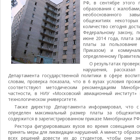
РФ, в сентябре этого 
образования с жалобами
необоснованного зав
общежитиях некоторых
количество сегодня дости
Федеральному закону, 
июне 2014 года, плата 
платы за пользование 
Приказом) и коммуналь
определенному Правитель
О результатах проверк
нарушения, рассказал
Департамента государственной политики в сфере воспи
словам, проверка показала, что в 6 вузах условия прож
соответствуют методическим рекомендациям Минобр
частности, в НИУ «Московский авиационный институт» 
технологическом университете.
Также директор Департамента информировал, что с
определен максимальный размер платы за общежити
содержится в зарегистрированном приказе Минобрнауки РФ
Ректора фигурировавших вузов во время совещания 
принять меры для ликвидации нарушений. А министр образ
всех решений довести их до студентов, чтобы они зн