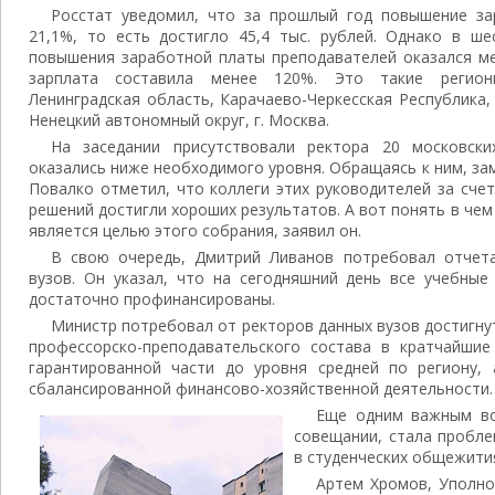
Росстат уведомил, что за прошлый год повышение з
21,1%, то есть достигло 45,4 тыс. рублей. Однако в ше
повышения заработной платы преподавателей оказался ме
зарплата составила менее 120%. Это такие регион
Ленинградская область, Карачаево-Черкесская Республика,
Ненецкий автономный округ, г. Москва.
На заседании присутствовали ректора 20 московски
оказались ниже необходимого уровня. Обращаясь к ним, з
Повалко отметил, что коллеги этих руководителей за сче
решений достигли хороших результатов. А вот понять в чем
является целью этого собрания, заявил он.
В свою очередь, Дмитрий Ливанов потребовал отчет
вузов. Он указал, что на сегодняшний день все учебные
достаточно профинансированы.
Министр потребовал от ректоров данных вузов достигну
профессорско-преподавательского состава в кратчайшие
гарантированной части до уровня средней по региону,
сбалансированной финансово-хозяйственной деятельности.
Еще одним важным во
совещании, стала пробл
в студенческих общежити
Артем Хромов, Уполно