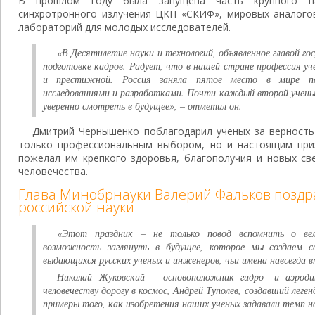
В прошлом году была запущена часть крупного на
синхротронного излучения ЦКП «СКИФ», мировых аналогов
лабораторий для молодых исследователей.
«В Десятилетие науки и технологий, объявленное главой го
подготовке кадров. Радует, что в нашей стране профессия уч
и престижной. Россия заняла пятое место в мире по
исследованиями и разработками. Почти каждый второй учены
уверенно смотреть в будущее», – отметил он.
Дмитрий Чернышенко поблагодарил ученых за верность 
только профессиональным выбором, но и настоящим при
пожелал им крепкого здоровья, благополучия и новых св
человечества.
Глава Минобрнауки Валерий Фальков поздр
российской науки
«Этот праздник – не только повод вспомнить о ве
возможность заглянуть в будущее, которое мы создаем с
выдающихся русских ученых и инженеров, чьи имена навсегда 
Николай Жуковский – основоположник гидро- и аэроди
человечеству дорогу в космос, Андрей Туполев, создавший леге
примеры того, как изобретения наших ученых задавали темп на