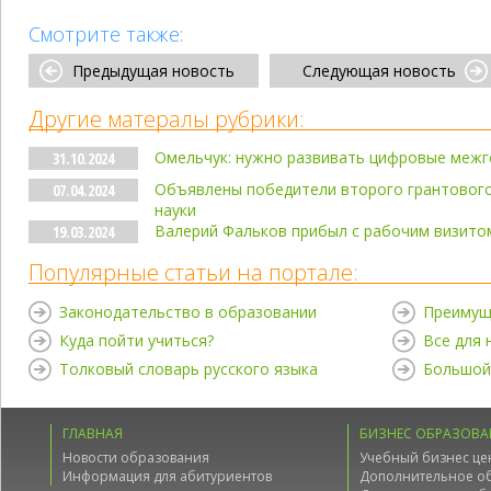
Смотрите также:
Предыдущая новость
Следующая новость
Другие матералы рубрики:
Омельчук: нужно развивать цифровые меж
31.10.2024
Объявлены победители второго грантового
07.04.2024
науки
Валерий Фальков прибыл с рабочим визито
19.03.2024
Популярные статьи на портале:
Законодательство в образовании
Преимущ
Куда пойти учиться?
Все для
Толковый словарь русского языка
Большой
ГЛАВНАЯ
БИЗНЕС ОБРАЗОВА
Новости образования
Учебный бизнес це
Информация для абитуриентов
Дополнительное о