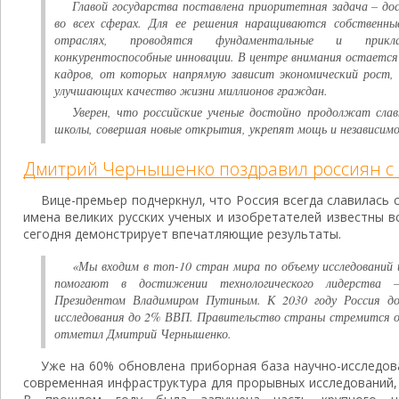
Главой государства поставлена приоритетная задача – д
во всех сферах. Для ее решения наращиваются собственн
отраслях, проводятся фундаментальные и прикла
конкурентоспособные инновации. В центре внимания остаетс
кадров, от которых напрямую зависит экономический рост, 
улучшающих качество жизни миллионов граждан.
Уверен, что российские ученые достойно продолжат сла
школы, совершая новые открытия, укрепят мощь и независим
Дмитрий Чернышенко поздравил россиян с
Вице-премьер подчеркнул, что Россия всегда славилась
имена великих русских ученых и изобретателей известны в
сегодня демонстрирует впечатляющие результаты.
«Мы входим в топ-10 стран мира по объему исследований
помогают в достижении технологического лидерства –
Президентом Владимиром Путиным. К 2030 году Россия до
исследования до 2% ВВП. Правительство страны стремится о
отметил Дмитрий Чернышенко.
Уже на 60% обновлена приборная база научно-исследова
современная инфраструктура для прорывных исследований, 