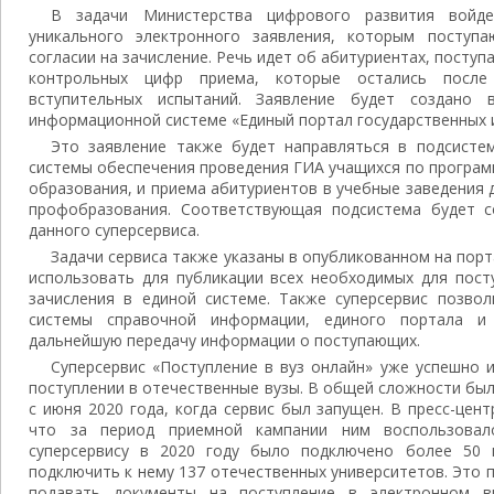
В задачи Министерства цифрового развития войде
уникального электронного заявления, которым посту
согласии на зачисление. Речь идет об абитуриентах, посту
контрольных цифр приема, которые остались после
вступительных испытаний. Заявление будет создано 
информационной системе «Единый портал государственных и
Это заявление также будет направляться в подсист
системы обеспечения проведения ГИА учащихся по програм
образования, и приема абитуриентов в учебные заведения 
профобразования. Соответствующая подсистема будет с
данного суперсервиса.
Задачи сервиса также указаны в опубликованном на порта
использовать для публикации всех необходимых для пост
зачисления в единой системе. Также суперсервис позвол
системы справочной информации, единого портала и
дальнейшую передачу информации о поступающих.
Суперсервис «Поступление в вуз онлайн» уже успешно 
поступлении в отечественные вузы. В общей сложности был
с июня 2020 года, когда сервис был запущен. В пресс-це
что за период приемной кампании ним воспользовал
суперсервису в 2020 году было подключено более 50 в
подключить к нему 137 отечественных университетов. Это 
подавать документы на поступление в электронном в