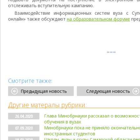
отслеживать вступительную кампанию.
Взаимодействие информационных систем вуза с Суп
онлайн» также обсуждают
на образовательном форуме
пред
Смотрите также:
Предыдущая новость
Следующая новость
Другие матералы рубрики:
Глава Минобрнауки рассказал о возможнос
26.04.2020
обучения в вузах
Минобрнауки пока не приняло окончательн
07.09.2020
иностранных студентов
Школы, вузы и ссузы Самарской области пе
19.03.2020