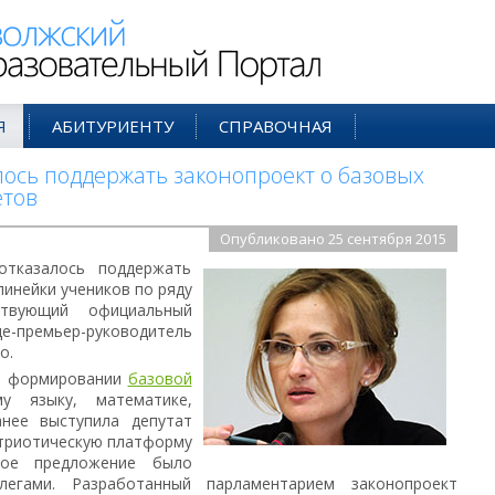
ий Образовательный Портал
Я
АБИТУРИЕНТУ
СПРАВОЧНАЯ
лось поддержать законопроект о базовых
етов
Опубликовано 25 сентября 2015
тказалось поддержать
линейки учеников по ряду
ствующий официальный
премьер-руководитель
о.
 о формировании
базовой
 языку, математике,
анее выступила депутат
триотическую платформу
ное предложение было
егами. Разработанный парламентарием законопроект