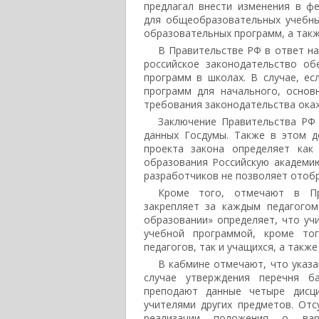
предлагал внести изменения в ф
для общеобразовательных учебных
образовательных программ, а такж
В Правительстве РФ в ответ н
российское законодательство об
программ в школах. В случае, е
программ для начального, основ
требования законодательства окаж
Заключение Правительства РФ
данных Госдумы. Также в этом д
проекта закона определяет как
образования Российскую академи
разработчиков не позволяет отобр
Кроме того, отмечают в Пр
закрепляет за каждым педагогом
образовании» определяет, что уч
учебной программой, кроме тог
педагогов, так и учащихся, а такж
В кабмине отмечают, что указа
случае утверждения перечня ба
преподают данные четыре дисц
учителями других предметов. От
реализации положения о вар