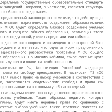
едеральные государственные образовательные стандарты
 заведений. Поправки, в частности, касаются структуры
е их базового содержания.
а предложенный законопроект отметили, что действующее
еспечивает вариативность содержания образовательных
сли ФГОС будет определять базовое содержание учебных
ного и среднего общего образования, реализация этого
ется под угрозой, уверены представители кабмина.
 о данном законопроекте размещено в электронной базе
окументе отмечается, что одна из норм предложенного
 единственного разработчика программы ФГОС общего
ю образования. По мнению кабмина, такое сужение круга
ать лучшего и является необоснованным.
авительстве РФ, Конституция Российской Федерации
 право на свободу преподавания. В частности, ФЗ «Об
ителя имеют право на выбор учебников в соответствии с
о, закрепляются академические свободы и права как
е провозглашается автономия учебных заведений.
нные академические права существенно ограничиваются в
зовых учебников. Таким образом, педагоги, которые
иплины, будут иметь неравные права по сравнению с
сутствие выбора учебников также негативно скажется на
иативности образовательных программ, указали в