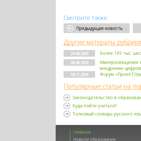
Смотрите также:
Предыдущая новость
Другие матералы рубрики
Более 105 тыс. шк
29.04.2020
Минпросвещения: в
28.06.2020
внедрению цифров
Форум «ПроеКТОри
18.11.2019
Популярные статьи на по
Законодательство в образова
Куда пойти учиться?
Толковый словарь русского яз
ГЛАВНАЯ
Новости образования