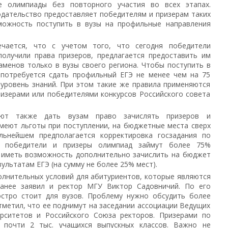
е олимпиады без повторного участия во всех этапах.
дательство предоставляет победителям и призерам таких
можность поступить в вузы на профильные направления
ечается, что с учетом того, что сегодня победители
получили права призеров, предлагается предоставить им
аменов только в вузы своего региона. Чтобы поступить в
м потребуется сдать профильный ЕГЭ не менее чем на 75
 уровень знаний. При этом такие же правила применяются
ризерами или победителями конкурсов Российского совета
ают также дать вузам право зачислять призеров и
меют льготы при поступлении, на бюджетные места сверх
льнейшем предполагается корректировка госзадания по
е победители и призеры олимпиад займут более 75%
 иметь возможность дополнительно зачислить на бюджет
ультатам ЕГЭ (на сумму не более 25% мест).
лнительных условий для абитуриентов, которые являются
ранее заявил и ректор МГУ Виктор Садовничий. По его
остро стоит для вузов. Проблему нужно обсудить более
тметил, что ее поднимут на заседании ассоциации Ведущих
ерситетов и Российского Союза ректоров. Призерами по
почти 2 тыс. учащихся выпускных классов. Важно не