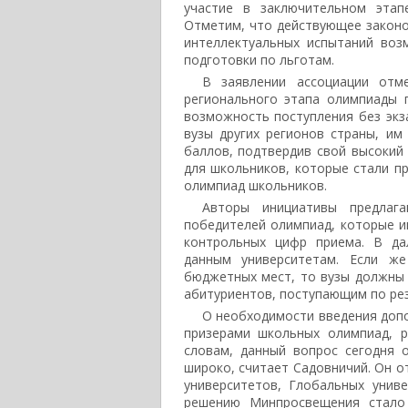
участие в заключительном этап
Отметим, что действующее законо
интеллектуальных испытаний воз
подготовки по льготам.
В заявлении ассоциации отм
регионального этапа олимпиады 
возможность поступления без экз
вузы других регионов страны, и
баллов, подтвердив свой высокий
для школьников, которые стали п
олимпиад школьников.
Авторы инициативы предлаг
победителей олимпиад, которые и
контрольных цифр приема. В да
данным университетам. Если ж
бюджетных мест, то вузы должны
абитуриентов, поступающим по рез
О необходимости введения допо
призерами школьных олимпиад, 
словам, данный вопрос сегодня 
широко, считает Садовничий. Он о
университетов, Глобальных унив
решению Минпросвещения стало 