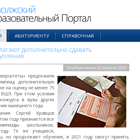
ий Образовательный Портал
Я
АБИТУРИЕНТУ
СПРАВОЧНАЯ
лагают дополнительно сдавать
тупления
Опубликовано 22 апреля 2020
иверситеты» предложили
импиад дополнительную
не на оценку не менее 75
 ВШЭ. При этом условии
конкурса в вузы других
нии нынешнего года.
щения Сергей Кравцов
том году признаются все
импиады школьников,
оду. Те же учащиеся,
ы, но продолжают обучение, в 2021 году смогут принять