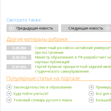
Смотрите также:
Предыдущая новость
Следующая новость
Другие матералы рубрики:
Совместный российско-китайский университ
13.05.2016
при поступлении
Министр образования: в РФ разработают н
25.09.2016
научных публикаций
Сергей Куликов: приоритетной задачей явл
22.07.2016
студенческого самоуправления
Популярные статьи на портале:
Законодательство в образовании
Преимущ
Куда пойти учиться?
Все для
Толковый словарь русского языка
Большой