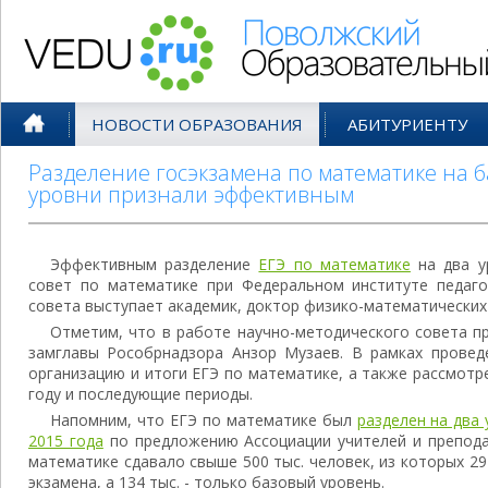
Поволжский Образовательный По
НОВОСТИ ОБРАЗОВАНИЯ
АБИТУРИЕНТУ
Разделение госэкзамена по математике на 
уровни признали эффективным
Эффективным разделение
ЕГЭ по математике
на два у
совет по математике при Федеральном институте педаго
совета выступает академик, доктор физико-математических
Отметим, что в работе научно-методического совета п
замглавы Рособрнадзора Анзор Музаев. В рамках проведе
организацию и итоги ЕГЭ по математике, а также рассмотр
году и последующие периоды.
Напомним, что ЕГЭ по математике был
разделен на два
2015 года
по предложению Ассоциации учителей и преподав
математике сдавало свыше 500 тыс. человек, из которых 29
экзамена, а 134 тыс. - только базовый уровень.