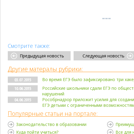
Смотрите также:
Предыдущая новость
Следующая новость
Другие матералы рубрики:
Во время ЕГЭ было зафиксировано три хаке
03.07.2015
Российские школьники сдали ЕГЭ по общест
10.06.2015
нарушений
Рособрнадзор приложит усилия для создани
04.06.2015
ЕГЭ детьми с ограниченными возможностя
Популярные статьи на портале:
Законодательство в образовании
Преимущ
Куда пойти учиться?
Все для