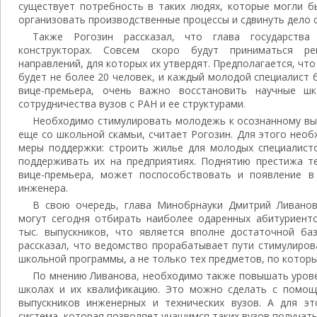
существует потребность в таких людях, которые могли б
организовать производственные процессы и сдвинуть дело с
Также Рогозин рассказал, что глава государства
конструкторах. Совсем скоро будут приниматься р
направлений, для которых их утвердят. Предполагается, чт
будет не более 20 человек, и каждый молодой специалист б
вице-премьера, очень важно восстановить научные ш
сотрудничества вузов с РАН и ее структурами.
Необходимо стимулировать молодежь к осознанному вы
еще со школьной скамьи, считает Рогозин. Для этого нео
меры поддержки: строить жилье для молодых специалисто
поддерживать их на предприятиях. Поднятию престижа те
вице-премьера, может поспособствовать и появление в
инженера.
В свою очередь, глава Минобрнауки Дмитрий Ливанов
могут сегодня отбирать наиболее одаренных абитуриенто
тыс. выпускников, что является вполне достаточной ба
рассказал, что ведомство прорабатывает пути стимулиров
школьной программы, а не только тех предметов, по котор
По мнению Ливанова, необходимо также повышать урове
школах и их квалификацию. Это можно сделать с помощ
выпускников инженерных и технических вузов. А для э
система, которая позволяет учащимся таких вузов получать 