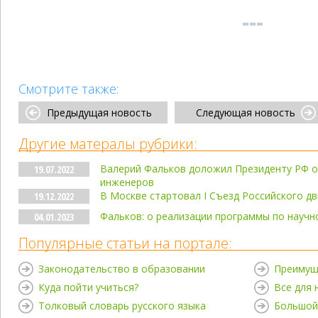
Смотрите также:
Предыдущая новость
Следующая новость
Другие матералы рубрики:
Валерий Фальков доложил Президенту РФ о
19.07.2022
инженеров
В Москве стартовал I Съезд Российского д
19.12.2022
Фальков: о реализации программы по науч
04.01.2023
Популярные статьи на портале:
Законодательство в образовании
Преимущ
Куда пойти учиться?
Все для
Толковый словарь русского языка
Большой