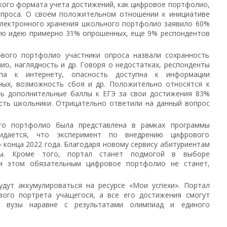
кого формата учета достижений, как цифровое портфолио,
опроса. О своем положительном отношении к инициативе
электронного хранения школьного портфолио заявило 60%
кую идею примерно 31% опрошенных, еще 9% респондентов
ого портфолио участники опроса назвали сохранность
о, наглядность и др. Говоря о недостатках, респонденты
па к интернету, опасность доступна к информации
нных, возможность сбоя и др. Положительно относятся к
ь дополнительные баллы к ЕГЭ за свои достижения 83%
есть школьники. Отрицательно ответили на данный вопрос
го портфолио была представлена в рамках программы
идается, что эксперимент по внедрению цифрового
конца 2022 года. Благодаря новому сервису абитуриентам
ы. Кроме того, портал станет подмогой в выборе
ри этом обязательным цифровое портфолио не станет,
дут аккумулироваться на ресурсе «Мои успехи». Портал
ого портрета учащегося, а все его достижения смогут
в вузы наравне с результатами олимпиад и единого