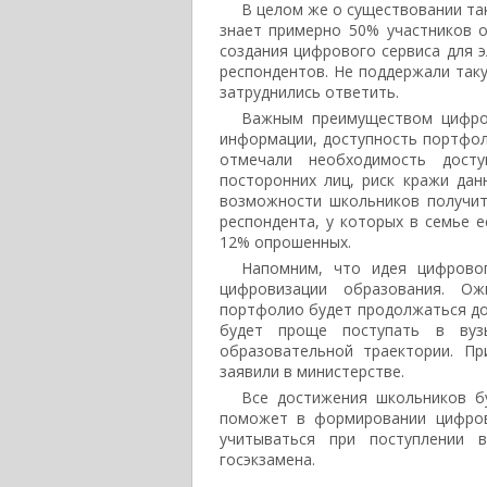
В целом же о существовании та
знает примерно 50% участников 
создания цифрового сервиса для 
респондентов. Не поддержали та
затруднились ответить.
Важным преимуществом цифров
информации, доступность портфоли
отмечали необходимость досту
посторонних лиц, риск кражи да
возможности школьников получит
респондента, у которых в семье 
12% опрошенных.
Напомним, что идея цифрово
цифровизации образования. Ож
портфолио будет продолжаться до 
будет проще поступать в вуз
образовательной траектории. П
заявили в министерстве.
Все достижения школьников бу
поможет в формировании цифров
учитываться при поступлении 
госэкзамена.