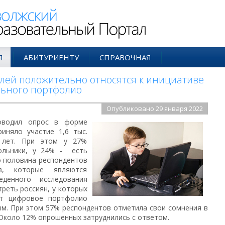
ий Образовательный Портал
Я
АБИТУРИЕНТУ
СПРАВОЧНАЯ
ей положительно относятся к инициативе
льного портфолио
Опубликовано 29 января 2022
водил опрос в форме
иняло участие 1,6 тыс.
 лет. При этом у 27%
кольники, у 24% - есть
о половина респондентов
, которые являются
денного исследования
треть россиян, у которых
ет цифровое портфолио
м. При этом 57% респондентов отметила свои сомнения в
Около 12% опрошенных затруднились с ответом.