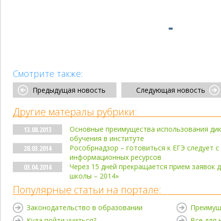
Смотрите также:
Предыдущая новость
Следующая новость
Другие матералы рубрики:
Основные преимущества использования дик
13.08.2013
обучения в институте
Рособрнадзор – готовиться к ЕГЭ следует
28.03.2014
информационных ресурсов
Через 15 дней прекращается прием заявок д
03.04.2014
школы – 2014»
Популярные статьи на портале:
Законодательство в образовании
Преимущ
Куда пойти учиться?
Все для