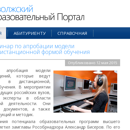
ий Образовательный Портал
Я
АБИТУРИЕНТУ
СПРАВОЧНАЯ
инар по апробации модели
 дистанционной формой обучения
Опубликовано 12 мая 2015
 апробация модели
дений, которые ведут
ть в дистанционной,
бучения. В мероприятии
дущих российских вузов,
и эксперты в области
ной деятельности. Они
х документов, а также
укций и методик.
ания потенциала образовательных программ высшего
етил замглавы Рособрнадзора Александр Бисеров. По его