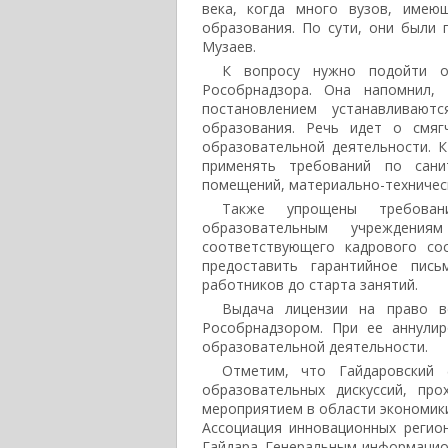
века, когда много вузов, имею
образования. По сути, они были
Музаев.
К вопросу нужно подойти оч
Рособрнадзора. Она напомнил,
постановлением устанавливают
образования. Речь идет о смяг
образовательной деятельности. К
применять требований по санит
помещений, материально-техничес
Также упрощены требован
образовательным учреждени
соответствующего кадрового со
предоставить гарантийное пис
работников до старта занятий.
Выдача лицензии на право в
Рособрнадзором. При ее аннулир
образовательной деятельности.
Отметим, что Гайдаровский 
образовательных дискуссий, пр
мероприятием в области экономики
Ассоциация инновационных регио
Гайдара. Генеральным информацио