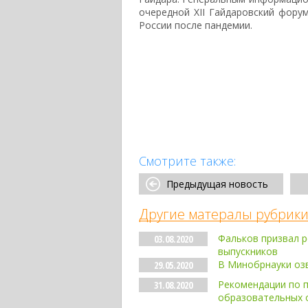
очередной XII Гайдаровский фору
России после пандемии.
Смотрите также:
Предыдущая новость
Другие матералы рубрики
Фальков призвал 
03.08.2020
выпускников
В Минобрнауки озв
29.05.2020
Рекомендации по 
31.08.2020
образовательных 