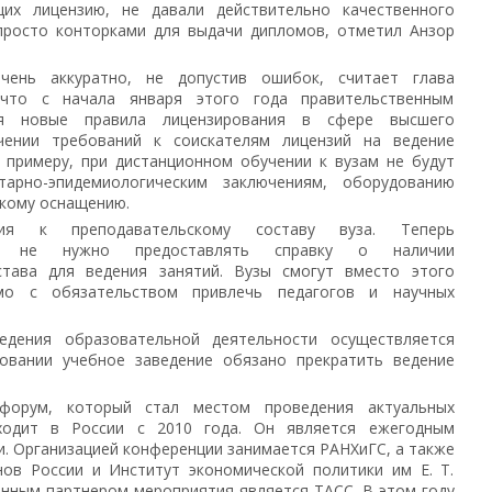
щих лицензию, не давали действительно качественного
 просто конторками для выдачи дипломов, отметил Анзор
ень аккуратно, не допустив ошибок, считает глава
 что с начала января этого года правительственным
ся новые правила лицензирования в сфере высшего
чении требований к соискателям лицензий на ведение
 примеру, при дистанционном обучении к вузам не будут
арно-эпидемиологическим заключениям, оборудованию
кому оснащению.
ия к преподавательскому составу вуза. Теперь
ям не нужно предоставлять справку о наличии
става для ведения занятий. Вузы смогут вместо этого
ьмо с обязательством привлечь педагогов и научных
едения образовательной деятельности осуществляется
овании учебное заведение обязано прекратить ведение
форум, который стал местом проведения актуальных
оходит в России с 2010 года. Он является ежегодным
. Организацией конференции занимается РАНХиГС, а также
нов России и Институт экономической политики им Е. Т.
нным партнером мероприятия является ТАСС. В этом году