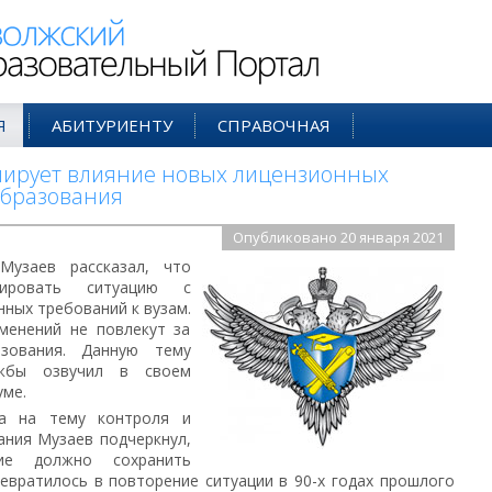
ий Образовательный Портал
Я
АБИТУРИЕНТУ
СПРАВОЧНАЯ
лирует влияние новых лицензионных
образования
Опубликовано 20 января 2021
Музаев рассказал, что
лировать ситуацию с
ных требований к вузам.
менений не повлекут за
зования. Данную тему
ужбы озвучил в своем
уме.
га на тему контроля и
ания Музаев подчеркнул,
ние должно сохранить
евратилось в повторение ситуации в 90-х годах прошлого