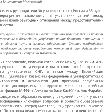
ал Константин Могилевский.
ились руководители 30 университетов в России и 35 вузов
мероприятия заключается в укреплении связей между
здании взаимовыгодных отношений между представителями
бщества.
жду вузами Казахстана и России. Успешно реализуются 25 научных
ресованы в дальнейшем углублении наших братских отношений и
а в области науки и высшего образования. Считаю необходимым
 предложения, далее выработать конкретный план действий», —
 образования Республики Казахстан.
21 соглашение, включая соглашение между КазНУ им. Аль-
осударственным университетом о совместной подготовке
ого университета СНГ, а также между Евразийским
Л.Н. Гумилева и Казанским федеральным университетом о
окторантов и аспирантов для программ зарубежных
также договорились о поддержке филиалов российских
чая филиал МИФИ в Алматы на базе КазНУ им. Аль-Фараби.
ководители образовательных учреждений приняли участие
 посвященных ключевым вопросам в области образования:
овательного сотрудничества", "Цифровизация высшего
и "Подготовка педагогических кадров: опыт и перспективы".