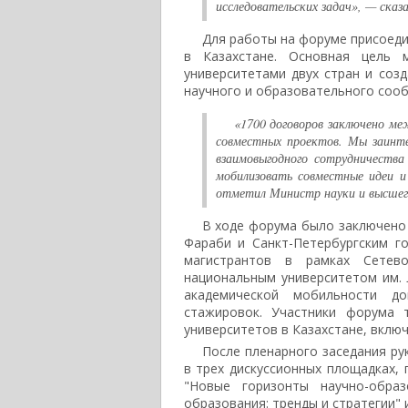
исследовательских задач», — сказ
Для работы на форуме присоедин
в Казахстане. Основная цель 
университетами двух стран и со
научного и образовательного соо
«1700 договоров заключено ме
совместных проектов. Мы заинте
взаимовыгодного сотрудничеств
мобилизовать совместные идеи и
отметил Министр науки и высшего
В ходе форума было заключено 
Фараби и Санкт-Петербургским г
магистрантов в рамках Сетев
национальным университетом им. 
академической мобильности д
стажировок. Участники форума 
университетов в Казахстане, вклю
После пленарного заседания ру
в трех дискуссионных площадках,
"Новые горизонты научно-образ
образования: тренды и стратегии" 