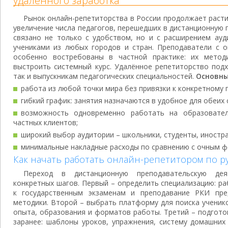
удалённого заработка
Рынок онлайн-репетиторства в России продолжает расти
увеличение числа педагогов, перешедших в дистанционную 
связано не только с удобством, но и с расширением ауд
учениками из любых городов и стран. Преподаватели с 
особенно востребованы в частной практике: их метод
выстроить системный курс. Удалённое репетиторство под
так и выпускникам педагогических специальностей.
Основны
работа из любой точки мира без привязки к конкретному г
гибкий график: занятия назначаются в удобное для обеих 
возможность одновременно работать на образовате
частных клиентов;
широкий выбор аудитории – школьники, студенты, иностра
минимальные накладные расходы по сравнению с очным 
Как начать работать онлайн-репетитором по ру
Переход в дистанционную преподавательскую дея
конкретных шагов. Первый – определить специализацию: р
к государственным экзаменам и преподавание РКИ пр
методики. Второй – выбрать платформу для поиска ученик
опыта, образования и форматов работы. Третий – подгот
заранее: шаблоны уроков, упражнения, систему домашних