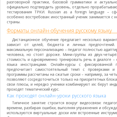
разговорной практики, базовой грамматики и актуальн
официально подтвердить уровень, отдельно прорабатыва
тестирования ТРКИ. Russian as a foreign language – с
особенно востребован: иностранный ученик занимается с н
страны.
Форматы онлайн-обучения русскому языку
Дистанционное обучение предлагает несколько вариан
зависит от целей, бюджета и личных предпочтений.
максимальную персонализацию – педагог полностью адапти
человека, но стоят дороже. Мини-группы из двух-четырё
стоимость и одновременно тренировать речь в диалоге – 
языка иностранцами. Онлайн-курсы с фиксированной 
предпочитает самостоятельный темп с проверками и 
программы рассчитаны на сжатые сроки – например, за чет
позволяют сосредоточиться только на приоритетных блока
свои плюсы, и нередко ученики комбинируют их: берут ин
проходят тематический курс.
Как проходят онлайн-уроки русского языка
Типичное занятие строится вокруг видеосвязи: педаг
времени, разбирая ошибки, выполняя упражнения и обсужд
используются виртуальные доски или встроенные инструм