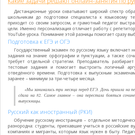
Какие задачи решают онлайн-занятия по ру
Дистанционные уроки охватывают широкий спектр обр
школьникам до подготовки специалиста к языковому те
приходит со своим запросом, и грамотный педагог выстр
цели. Именно персонализация отличает работу с репетито
YouTube-урока. Понимание этой разницы помогает сразу в
Подготовка к ЕГЭ и ОГЭ
Государственный экзамен по русскому языку включает н
задания на знание орфографии и пунктуации, а также соч
требует отдельной стратегии. Преподаватель разбирает 
тестовые задания и помогает выстроить логичный арг
отведённого времени. Подготовка к выпускным экзаменам
заранее – минимум за три-четыре месяца.
«Мы занимались три месяца перед ЕГЭ. Дочь пришла на пер
сдала на 82. Самое главное – она перестала бояться сочин
выпускницы.
Русский как иностранный (РКИ)
Обучение русскому иностранцев – отдельное методическ
разнородна: студенты, приехавшие учиться в российские в
компаниях и мигранты, которым язык нужен в быту. Педаг