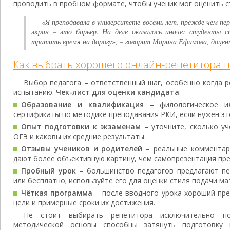
проводить в пробном формате, чтобы ученик мог оценить с
«Я преподавала в университете восемь лет, прежде чем пер
экран – это барьер. На деле оказалось иначе: студенты с
тратить время на дорогу», – говорит Марина Ефимова, доцен
Как выбрать хорошего онлайн-репетитора п
Выбор педагога – ответственный шаг, особенно когда р
испытанию.
Чек-лист для оценки кандидата
:
Образование и квалификация
– филологическое ил
сертификаты по методике преподавания РКИ, если нужен эт
Опыт подготовки к экзаменам
– уточните, сколько уч
ОГЭ и каковы их средние результаты.
Отзывы учеников и родителей
– реальные комментар
дают более объективную картину, чем самопрезентация пр
Пробный урок
– большинство педагогов предлагают пе
или бесплатно; используйте его для оценки стиля подачи ма
Чёткая программа
– после вводного урока хороший пр
цели и примерные сроки их достижения.
Не стоит выбирать репетитора исключительно п
методической основы способны затянуть подготовку 