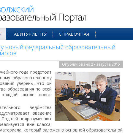
ий Образовательный Портал
Я
АБИТУРИЕНТУ
СПРАВОЧНАЯ
силу новый федеральный образовательный
лассов
Опубликовано 27 августа 2015
учебного года предстоит
ьному образовательному
ования уверены, что он
тва образования по всей
ь каждой школе новые
тельного ведомства
едусматривает введение
. Под ней подразумевают
еализуется вне класса,
материала, который заложен в основной образовательной