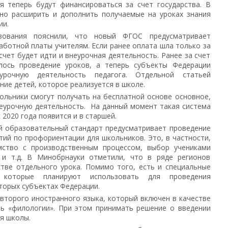
я теперь будут финансироваться за счет государства. В
зно расширить и дополнить получаемые на уроках знания
ии.
зования пояснили, что новый ФГОС предусматривает
аботной платы учителям. Если ранее оплата шла только за
счет будет идти и внеурочная деятельность. Ранее за счет
лось проведение уроков, а теперь субъекты Федерации
рочную деятельность педагога. Отдельной статьей
ие детей, которое реализуется в школе.
ольники смогут получать на бесплатной основе основное,
еурочную деятельность. На данный момент такая система
 2020 года появится и в старшей.
й образовательный стандарт предусматривает проведение
тий по профориентации для школьников. Это, в частности,
мство с производственным процессом, выбор учениками
 и т.д. В Минобрнауки отметили, что в ряде регионов
тве отдельного урока. Помимо того, есть и специальные
 которые планируют использовать для проведения
торых субъектах Федерации.
второго иностранного языка, который включен в качестве
ть «филологии». При этом принимать решение о введении
я школы.