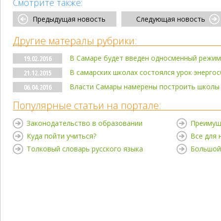
Смотрите также:
Предыдущая новость
Следующая новость
Другие матералы рубрики:
В Самаре будет введен односменный режим
19.02.2016
В самарских школах состоялся урок энерго
21.12.2015
Власти Самары намерены построить школы н
06.04.2016
Популярные статьи на портале:
Законодательство в образовании
Преимущ
Куда пойти учиться?
Все для
Толковый словарь русского языка
Большой