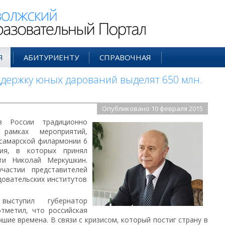
ий Образовательный Портал
Я
АБИТУРИЕНТУ
СПРАВОЧНАЯ
ддержку юных дарований выделят 650 млн.
Опубликовано 10 февраля 2015
 России традиционно
рамках мероприятий,
 самарской филармонии 6
ния, в которых принял
ти Николай Меркушкин.
частии представителей
довательских институтов
выступил губернатор
тметил, что российская
чшие времена. В связи с кризисом, который постиг страну в