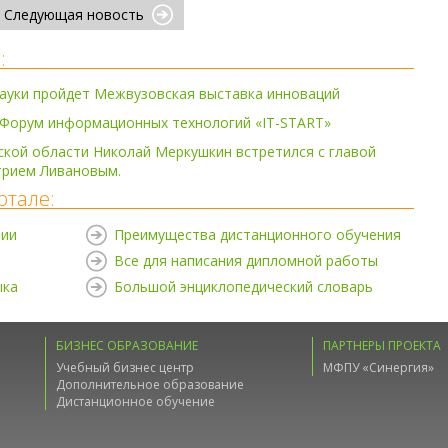
Следующая новость
:
ауки пройдет Межвузовская выставка инноваций
 Форум информационных технологий «IT-START»
кой области Николай Меркушкин встретился с главой
рием Ливановым.
ртале:
нии
Преимущества дистанционного обучения
Все для написания дипломной работы
ыка
Большой энциклопедический словарь
БИЗНЕС ОБРАЗОВАНИЕ
ПАРТНЕРЫ ПРОЕКТА
Учебный бизнес центр
МФПУ «Синергия»
Дополнительное образование
Дистанционное обучение