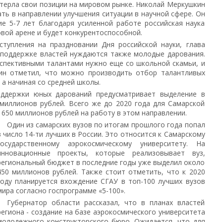
отерла свои позиции на мировом рынке. Николай Меркушкин
ать в направлении улучшения ситуации в научной сфере. Он
е 5-7 лет благодаря усиленной работе российская наука
овой арене и будет конкурентоспособной.
ступления на праздновании Дня российской науки, глава
в поддержке властей нуждаются также молодые дарования.
рспективными талантами нужно еще со школьной скамьи, и
ин отметил, что можно производить отбор талантливых
 а начиная со средней школы.
оддержки юных дарований предусматривает выделение в
 миллионов рублей. Всего же до 2020 года для Самарской
650 миллионов рублей на работу в этом направлении.
Один из самарских вузов по итогам прошлого года попал
в число 14-ти лучших в России. Это относится к Самарскому
государственному аэрокосмическому университету. На
инновационные проекты, которые реализовывает вуз,
региональный бюджет в последние годы уже выделил около
450 миллионов рублей. Также стоит отметить, что к 2020
году планируется вхождение СГАУ в топ-100 лучших вузов
мира согласно госпрограмме «5-100».
Губернатор области рассказал, что в планах властей
региона - создание на базе аэрокосмического университета
молодежного конструкторского бюро. Ожидается, что для