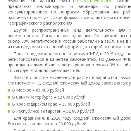
обучение. По данным сайта
https://studentu24.ru
, около
предлагают онлайн-курсы и вебинары по различн
консультированием по вопросам образования или раб
различных проектах. Такой формат позволяет охватить ши
географического расположения.
Другой распространенный вид деятельности для 
репетиторство. Согласно исследованию Российской ассоц
около 30% репетиторов в России работали на себя, а не в
из них предпочитают онлайн-формат, который экономит вре
После введения налогового режима НПД в 2019 году, в
регистрироваться в качестве самозанятых. По данным ФНС
преподавателями было зарегистрировано около 3% от общ
то сегодня эта доля превышает 6%.
Вместе с ростом численности растут и заработки самоз
статистике ФНС, средний ежемесячный доход самозанятых у
В Москве – 65 000 рублей
В Санкт-Петербурге – 52 000 рублей
В Краснодарском крае – 38 000 рублей
В Республике Татарстан – 32 000 рублей
Для сравнения, в 2020 году средний ежемесячный дох
России составлял около 25 000 рублей.
Такой существенный рост доходов объясняется не тольк