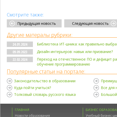
Смотрите также:
Предыдущая новость
Следующая новость
Другие матералы рубрики:
Библиотека ИТ-шника: как правильно выбра
24.01.2024
Дизайн интерьеров: навык или призвание?
09.09.2023
Переход на отечественное ПО и дефицит ра
22.02.2024
обучение программированию
Популярные статьи на портале:
Законодательство в образовании
Преимущ
Куда пойти учиться?
Все для
Толковый словарь русского языка
Большой
ГЛАВНАЯ
БИЗНЕС ОБРАЗОВА
Новости образования
Учебный бизнес це