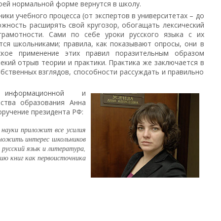
воей нормальной форме вернутся в школу.
ники учебного процесса (от экспертов в университетах – до
ожность расширять свой кругозор, обогащать лексический
грамотности. Сами по себе уроки русского языка с их
тся школьниками; правила, как показывают опросы, они в
ское применение этих правил поразительным образом
некий отрыв теории и практики. Практика же заключается в
бственных взглядов, способности рассуждать и правильно
 информационной и
рства образования Анна
ручение президента РФ:
 науки приложит все усилия
множить интерес школьников
 русский язык и литература,
ию книг как первоисточника