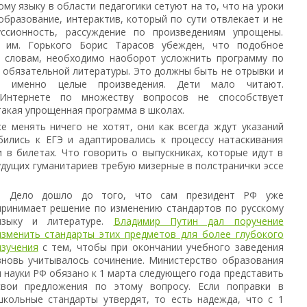
ому языку в области педагогики сетуют на то, что на уроки
бразование, интерактив, который по сути отвлекает и не
уссионность, рассуждение по произведениям упрощены.
а им. Горького Борис Тарасов убежден, что подобное
о словам, необходимо наоборот усложнить программу по
 обязательной литературы. Это должны быть не отрывки и
а именно целые произведения. Дети мало читают.
Интернете по множеству вопросов не способствует
акая упрощенная программа в школах.
е менять ничего не хотят, они как всегда ждут указаний
бились к ЕГЭ и адаптировались к процессу натаскивания
 в билетах. Что говорить о выпускниках, которые идут в
будущих гуманитариев требую мизерные в полстранички эссе
Дело дошло до того, что сам президент РФ уже
принимает решение по изменению стандартов по русскому
языку и литературе.
Владимир Путин дал поручение
изменить стандарты этих предметов для более глубокого
изучения
с тем, чтобы при окончании учебного заведения
вновь учитывалось сочинение. Министерство образования
и науки РФ обязано к 1 марта следующего года представить
свои предложения по этому вопросу. Если поправки в
школьные стандарты утвердят, то есть надежда, что с 1