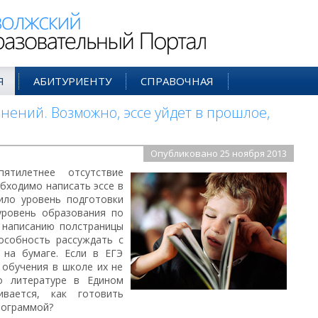
ий Образовательный Портал
Я
АБИТУРИЕНТУ
СПРАВОЧНАЯ
инений. Возможно, эссе уйдет в прошлое,
Опубликовано 25 ноября 2013
ятилетнее отсутствие
обходимо написать эссе в
ило уровень подготовки
уровень образования по
к написанию полстраницы
особность рассуждать с
 на бумаге. Если в ЕГЭ
 обучения в школе их не
о литературе в Едином
ивается, как готовить
рограммой?