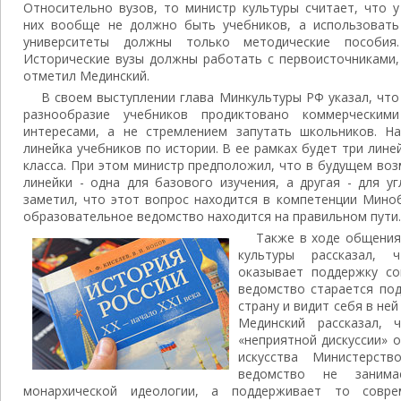
Относительно вузов, то министр культуры считает, что у
них вообще не должно быть учебников, а использовать
университеты должны только методические пособия.
Исторические вузы должны работать с первоисточниками,
отметил Мединский.
В своем выступлении глава Минкультуры РФ указал, что
разнообразие учебников продиктовано коммерческими
интересами, а не стремлением запутать школьников. Н
линейка учебников по истории. В ее рамках будет три лине
класса. При этом министр предположил, что в будущем во
линейки - одна для базового изучения, а другая - для у
заметил, что этот вопрос находится в компетенции Миноб
образовательное ведомство находится на правильном пути.
Также в ходе общения
культуры рассказал,
оказывает поддержку со
ведомство старается по
страну и видит себя в не
Мединский рассказал, 
«неприятной дискуссии» 
искусства Министерст
ведомство не занима
монархической идеологии, а поддерживает то совре