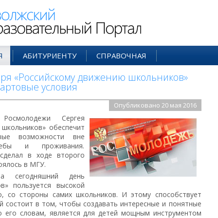
ий Образовательный Портал
Я
АБИТУРИЕНТУ
СПРАВОЧНАЯ
аря «Российскому движению школьников»
тартовые условия
Опубликовано 20 мая 2016
Росмолодежи Сергея
 школьников» обеспечит
вые возможности вне
ебы и проживания.
сделал в ходе второго
оялось в МГУ.
а сегодняшний день
ов» пользуется высокой
о, со стороны самих школьников. И этому способствует
й состоит в том, чтобы создавать интересные и понятные
о его словам, является для детей мощным инструментом