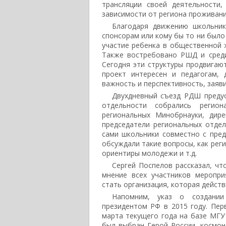
трансляции своей деятельности
зависимости от региона проживани
Благодаря движению школьни
спонсорам или кому бы то ни было
участие ребенка в общественной ж
Также востребовано РШД и среди
Сегодня эти структуры продвигаю
проект интересен и педагогам,
важность и перспективность, заяв
Двухдневный съезд РДШ предус
отдельности собрались регион
региональных Минобрнауки, дир
председатели региональных отдел
сами школьники совместно с пре
обсуждали такие вопросы, как рег
ориентиры молодежи и т.д.
Сергей Поспелов рассказал, чт
мнение всех участников меропр
стать организация, которая действ
Напомним, указ о создании
президентом РФ в 2015 году. Пер
марта текущего года на базе МГУ 
был выбран Герой России, космон