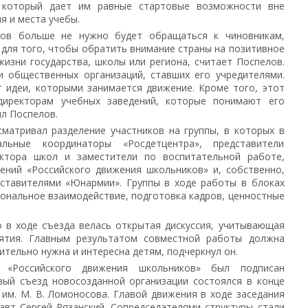
, который дает им равные стартовые возможности вне
я и места учебы.
ков больше не нужно будет обращаться к чиновникам,
 для того, чтобы обратить внимание страны на позитивное
изни государства, школы или региона, считает Поспелов.
 общественных организаций, ставших его учредителями.
т идеи, которыми занимается движение. Кроме того, этот
 директорам учебных заведений, которые понимают его
ил Поспелов.
матривал разделение участников на группы, в которых в
альные координаторы «Росдетцентра», представители
ектора школ и заместители по воспитательной работе,
ений «Российского движения школьников» и, собственно,
дставителями «Юнармии». Группы в ходе работы в блоках
иональное взаимодействие, подготовка кадров, ценностные
о в ходе съезда велась открытая дискуссия, учитывающая
иятия. Главным результатом совместной работы должна
ительно нужна и интересна детям, подчеркнул он.
 «Российского движения школьников» был подписан
вый съезд новосозданной организации состоялся в конце
им. М. В. Ломоносова. Главой движения в ходе заседания
авт Сергей Рязанский. Сопредседателями структуры стали