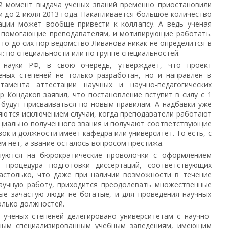
й момент выдача ученых званий временно приостановили
ки до 2 июля 2013 года. Накапливается большое количество
уации может вообще привести к коллапсу. А ведь ученая
, помогающие преподавателям, и мотивирующие работать.
что до сих пор ведомство Ливанова никак не определится в
я: по специальности или по группе специальностей.
 науки РФ, в свою очередь, утверждает, что проект
еных степеней не только разработан, но и направлен в
ртамента аттестации научных и научно-педагогических
 Кондаков заявил, что постановление вступит в силу с 1
 будут присваиваться по новым правилам. А надбавки уже
ляются исключением случаи, когда преподаватели работают
циально полученного звания и получают соответствующие
ок и должности имеет кафедра или университет. То есть, с
м нет, а звание осталось вопросом престижа.
луются на бюрократические проволочки с оформлением
 процедура подготовки диссертаций, соответствующих
астолько, что даже при наличии возможности в течение
научную работу, приходится преодолевать множественные
ые зачастую люди не богатые, и для проведения научных
лько должностей.
 ученых степеней делегировано университетам с научно-
иным специализированным учебным заведениям, имеющим