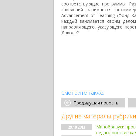
соответствующие программы. Ра
заведений занимается некоммер
Advancement of Teaching (Фонд Ка
каждый занимается своим делом
направляющего, указующего перс
Доколе?
Смотрите также:
Предыдущая новость
Другие матералы рубрики
Минобрнауки пров
29.10.2013
педагогические ка