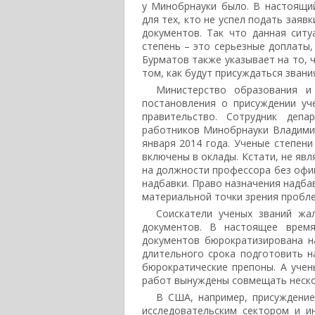
у Минобрнауки было. В настоящи
для тех, кто не успел подать заяв
документов. Так что данная сит
степень – это серьезные доплаты
Бурматов также указывает на то, 
том, как будут присуждаться звани
Министерство образования и
постановления о присуждении уч
правительство. Сотрудник депа
работников Минобрнауки Владимир
января 2014 года. Ученые степени
включены в оклады. Кстати, не яв
на должности профессора без офи
надбавки. Право назначения надбав
материальной точки зрения пробле
Соискатели ученых званий жа
документов. В настоящее время
документов бюрократизирована н
длительного срока подготовить 
бюрократические препоны. А учен
работ вынуждены совмещать неско
В США, например, присуждение
исследовательским сектором и 