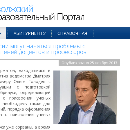
ий Образовательный Портал
Я
АБИТУРИЕНТУ
СПРАВОЧНАЯ
сии могут начаться проблемы с
пеней доцентов и профессоров
Опубликовано 25 ноября 2013
рматов, находящийся в
отив ведомства Дмитрия
емьеру Ольге Голодец с
уации с подготовкой
брнауки, определяющей
 о присвоении ученых
ы необходимы также для
ний, порядка оформления
в о присвоении ученых
ки уже сорваны, а время