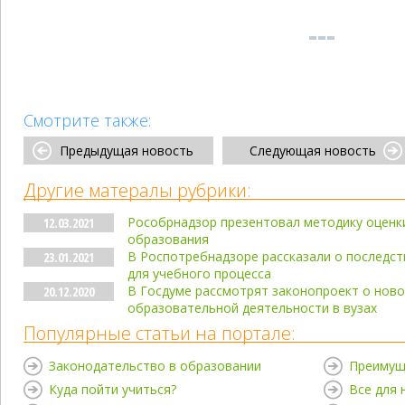
Смотрите также:
Предыдущая новость
Следующая новость
Другие матералы рубрики:
Рособрнадзор презентовал методику оценки
12.03.2021
образования
В Роспотребнадзоре рассказали о последст
23.01.2021
для учебного процесса
В Госдуме рассмотрят законопроект о ново
20.12.2020
образовательной деятельности в вузах
Популярные статьи на портале:
Законодательство в образовании
Преимущ
Куда пойти учиться?
Все для