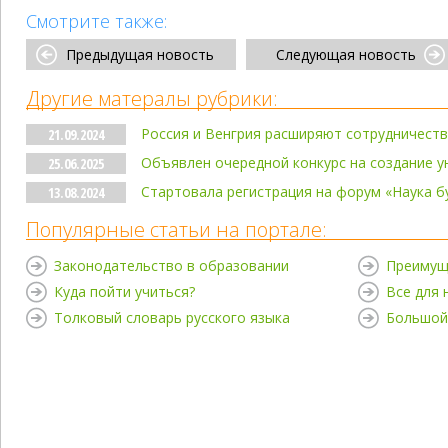
Смотрите также:
Предыдущая новость
Следующая новость
Другие матералы рубрики:
Россия и Венгрия расширяют сотрудничест
21.09.2024
Объявлен очередной конкурс на создание у
25.06.2025
Стартовала регистрация на форум «Наука 
13.08.2024
Популярные статьи на портале:
Законодательство в образовании
Преимущ
Куда пойти учиться?
Все для
Толковый словарь русского языка
Большой