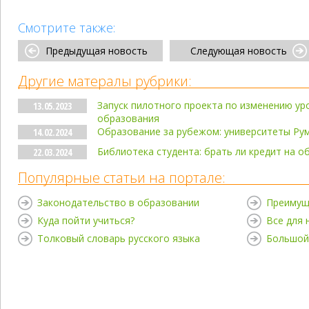
Смотрите также:
Предыдущая новость
Следующая новость
Другие матералы рубрики:
Запуск пилотного проекта по изменению у
13.05.2023
образования
Образование за рубежом: университеты Ру
14.02.2024
Библиотека студента: брать ли кредит на о
22.03.2024
Популярные статьи на портале:
Законодательство в образовании
Преимущ
Куда пойти учиться?
Все для
Толковый словарь русского языка
Большой