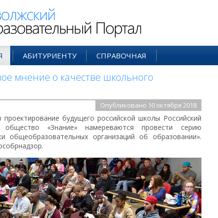
ий Образовательный Портал
Я
АБИТУРИЕНТУ
СПРАВОЧНАЯ
вое мнение о качестве школьного
Опубликовано 10 октября 2018
в проектирование будущего российской школы Российский
 общество «Знание» намереваются провести серию
ики общеобразовательных организаций об образовании».
особрнадзор.