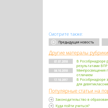
Смотрите также:
Предыдущая новость
Другие матералы рубрики
В Рособрнадзоре р
07.07.2018
результатами ВПР
Минпросвещения п
04.10.2018
отличием
В Рособрнадзоре 
17.10.2017
для девятиклассни
Популярные статьи на по
Законодательство в образова
Куда пойти учиться?