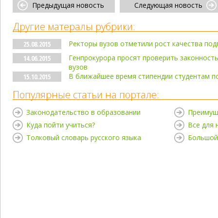
Предыдущая новость
Следующая новость
Другие матералы рубрики:
Ректоры вузов отметили рост качества под
25.08.2015
Генпрокурора просят проверить законност
14.06.2015
вузов
В ближайшее время стипендии студентам п
15.10.2015
Популярные статьи на портале:
Законодательство в образовании
Преимущ
Куда пойти учиться?
Все для
Толковый словарь русского языка
Большой