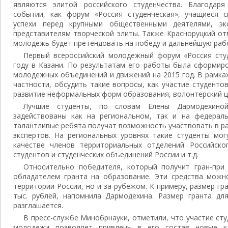
являются элитой российского студенчества. Благода
событии, как форум «Россия студенческая», учащиеся 
успехи перед крупными общественными деятелями, эк
представителям творческой элиты. Также Красноруцкий от
молодежь будет претендовать на победу и дальнейшую рабо
Первый всероссийский молодежный форум «Россия сту
году в Казани. По результатам его работы была сформир
молодежных объединений и движений на 2015 год. В рамка
частности, обсудить такие вопросы, как участие студенто
развитие неформальных форм образования, волонтерский це
Лучшие студенты, по словам Елены Дармодехиной
задействованы как на региональном, так и на федерал
талантливые ребята получат возможность участвовать в р
экспертов. На региональных уровнях такие студенты мог
качестве членов территориальных отделений Российско
студентов и студенческих объединений России и т.д.
Относительно победителя, который получит гран-при
обладателем гранта на образование. Эти средства можн
территории России, но и за рубежом. К примеру, размер гр
тыс. рублей, напомнила Дармодехина. Размер гранта дл
разглашается.
В пресс-службе Минобрнауки, отметили, что участие ст
молодежи позволяет привлечь в его состав новые к