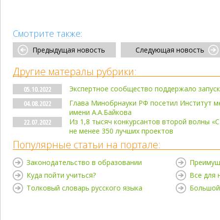
Смотрите также:
Предыдущая новость
Следующая новость
Другие матералы рубрики:
Экспертное сообщество поддержало запуск
05.10.2022
Глава Минобрнауки РФ посетил Институт м
04.08.2022
имени А.А.Байкова
Из 1,8 тысяч конкурсантов второй волны «
22.07.2022
не менее 350 лучших проектов
Популярные статьи на портале:
Законодательство в образовании
Преимущ
Куда пойти учиться?
Все для
Толковый словарь русского языка
Большой