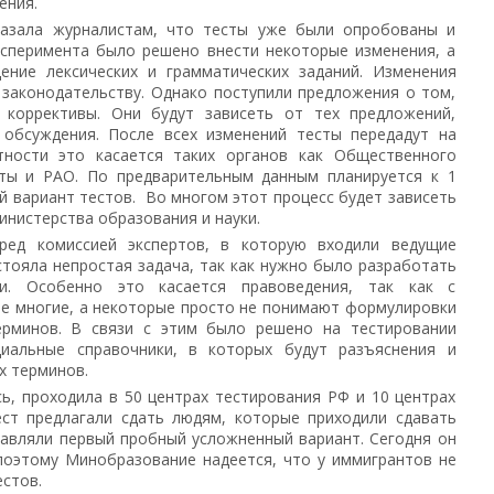
ения.
казала журналистам, что тесты уже были опробованы и
ксперимента было решено внести некоторые изменения, а
ние лексических и грамматических заданий. Изменения
 законодательству. Однако поступили предложения о том,
коррективы. Они будут зависеть от тех предложений,
 обсуждения. После всех изменений тесты передадут на
тности это касается таких органов как Общественного
ты и РАО. По предварительным данным планируется к 1
 вариант тестов. Во многом этот процесс будет зависеть
инистерства образования и науки.
ред комиссией экспертов, в которую входили ведущие
стояла непростая задача, так как нужно было разработать
ми. Особенно это касается правоведения, так как с
е многие, а некоторые просто не понимают формулировки
ерминов. В связи с этим было решено на тестировании
циальные справочники, в которых будут разъяснения и
х терминов.
ь, проходила в 50 центрах тестирования РФ и 10 центрах
ест предлагали сдать людям, которые приходили сдавать
тавляли первый пробный усложненный вариант. Сегодня он
поэтому Минобразование надеется, что у иммигрантов не
естов.