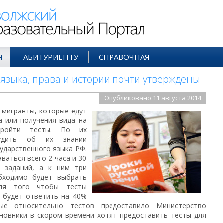
ий Образовательный Портал
Я
АБИТУРИЕНТУ
СПРАВОЧНАЯ
 языка, права и истории почти утверждены
Опубликовано 11 августа 2014
е мигранты, которые едут
а или получения вида на
пройти тесты. По их
удить об их знании
сударственного языка РФ.
ваться всего 2 часа и 30
0 заданий, а к ним три
бходимо будет выбрать
Для того чтобы тесты
 будет ответить на 40%
ные относительно тестов предоставило Министерство
иновники в скором времени хотят предоставить тесты для