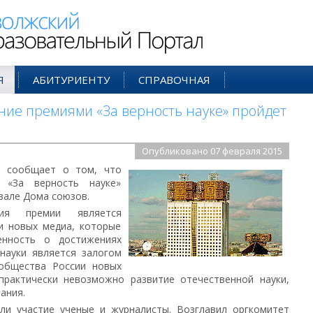
ий Образовательный Портал
Я
АБИТУРИЕНТУ
СПРАВОЧНАЯ
ие премиями «За верность науке» пройдет
Опубликовано 07 февраля 2015
Ф сообщает о том, что
 «За верность науке»
зале Дома союзов.
ия премии является
и новых медиа, которые
нность о достижениях
 науки является залогом
ообщества России новых
 практически невозможно развитие отечественной науки,
ания.
ли участие ученые и журналисты. Возглавил оргкомитет