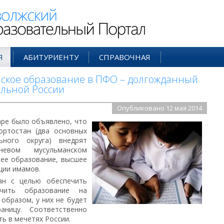
ий Образовательный Портал
Я
АБИТУРИЕНТУ
СПРАВОЧНАЯ
ское образование в ПФО – долгожданный
льной России
Опубликовано 12 мая 2014
аре было объявлено, что
ортостан (два основных
ьного округа) внедрят
евом мусульманском
нее образование, высшее
ции имамов.
ан с целью обеспечить
чить образование на
 образом, у них не будет
аницу. Соответственно
ь в мечетях России.