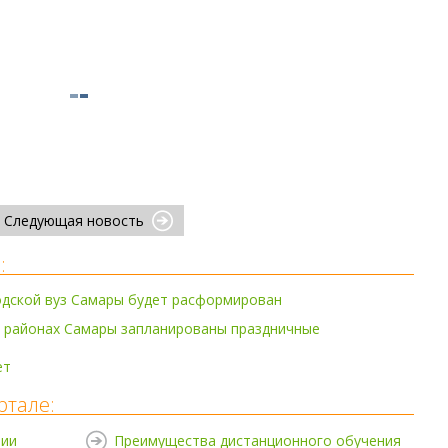
Следующая новость
:
одской вуз Самары будет расформирован
х районах Самары запланированы праздничные
ет
ртале:
нии
Преимущества дистанционного обучения