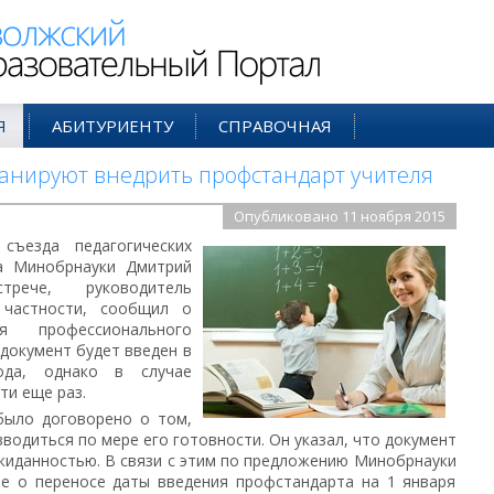
ий Образовательный Портал
Я
АБИТУРИЕНТУ
СПРАВОЧНАЯ
планируют внедрить профстандарт учителя
Опубликовано 11 ноября 2015
съезда педагогических
ва Минобрнауки Дмитрий
рече, руководитель
 частности, сообщил о
я профессионального
 документ будет введен в
ода, однако в случае
ти еще раз.
 было договорено о том,
водиться по мере его готовности. Он указал, что документ
жиданностью. В связи с этим по предложению Минобрнауки
е о переносе даты введения профстандарта на 1 января