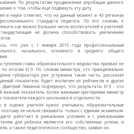
зования. По результатам продвижения апробации данного
ение о том, чтобы еще подвинуть эту дату.
я и науки отметил, что на данный момент в 43 регионах
фессионального стандарта педагога. По его словам, к
екать как можно большее число воспитателей и учителей.
тандартизация не должна способствовать увеличению
огов.
ось, что уже с 1 января 2015 года профессиональный
ольного, начального, основного и среднего общего
твие.
ыступления глава образовательного ведомства призвал не
 по итогам ЕГЭ. По словам министра, это принципиально
енки губернатора уже устранена такая часть, рассказал
данный показатель будет исключен из рейтингов и других
 Дмитрий Ливанов подчеркнул, что результаты ЕГЭ - это
ый важный показатель. Более важными критериями министр
е показатели каждого школьника в отдельности.
о в оценке учителя нужно учитывать образовательные
, поэтому ее нельзя связывать только с единым экзаменом.
дагог работает в уникальных условиях и с уникальными
телем для ребенка являются его собственные успехи, и
еля, а также педагогическое сообщество, заявил он.