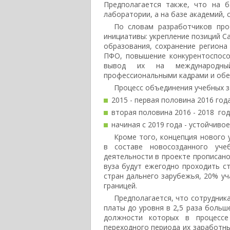
Предполагается также, что на б
лаборатории, а на базе академий, 
По словам разработчиков про
инициативы: укрепление позиций С
образования, сохранение региона
ПФО, повышение конкурентоспосо
вывод их на международный
профессиональными кадрами и обес
Процесс объединения учебных з
2015 - первая половина 2016 года
вторая половина 2016 - 2018 год
начиная с 2019 года - устойчивое
Кроме того, концепция нового 
в составе новосозданного уче
деятельности в проекте прописано
вуза будут ежегодно проходить ст
стран дальнего зарубежья, 20% уч
границей.
Предполагается, что сотрудник
платы до уровня в 2,5 раза больше
должности которых в процессе
переходного периода их заработны