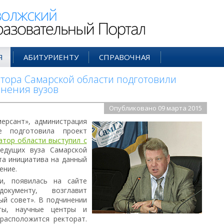
ий Образовательный Портал
Я
АБИТУРИЕНТУ
СПРАВОЧНАЯ
тора Самарской области подготовили
нения вузов
Опубликовано 09 марта 2015
ерсант», администрация
е подготовила проект
атор области выступил с
едущих вуза Самарской
та инициатива на данный
ение.
и, появилась на сайте
кументу, возглавит
й совет». В подчинении
ты, научные центры и
расположится ректорат.