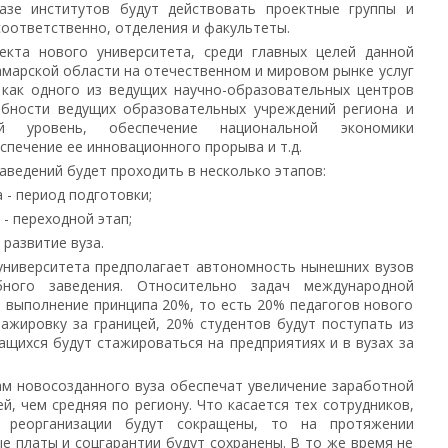
азе институтов будут действовать проектные группы и
соответственно, отделения и факультеты.
екта нового университета, среди главных целей данной
амарской области на отечественном и мировом рынке услуг
 как одного из ведущих научно-образовательных центров
бности ведущих образовательных учреждений региона и
 уровень, обеспечение национальной экономики
печение ее инновационного прорыва и т.д.
аведений будет проходить в несколько этапов:
 - период подготовки;
 - переходной этап;
 развитие вуза.
университета предполагает автономность нынешних вузов
бного заведения. Относительно задач международной
 выполнение принципа 20%, то есть 20% педагогов нового
ажировку за границей, 20% студентов будут поступать из
ащихся будут стажироваться на предприятиях и в вузах за
ам новосозданного вуза обеспечат увеличение заработной
й, чем средняя по региону. Что касается тех сотрудников,
 реорганизации будут сокращены, то на протяжении
е платы и соцгарантии будут сохранены. В то же время не