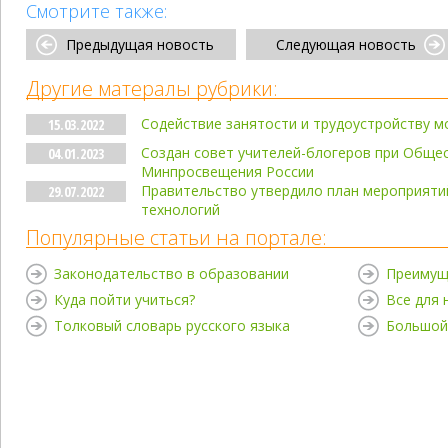
Смотрите также:
Предыдущая новость
Следующая новость
Другие матералы рубрики:
Содействие занятости и трудоустройству м
15.03.2022
Создан совет учителей-блогеров при Обще
04.01.2023
Минпросвещения России
Правительство утвердило план мероприятий
29.07.2022
технологий
Популярные статьи на портале:
Законодательство в образовании
Преимущ
Куда пойти учиться?
Все для
Толковый словарь русского языка
Большой