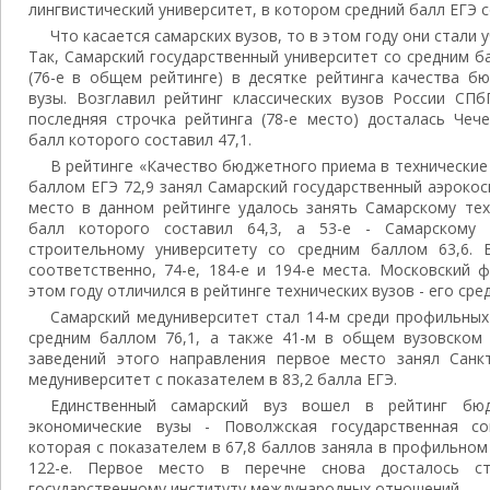
лингвистический университет, в котором средний балл ЕГЭ с
Что касается самарских вузов, то в этом году они стали 
Так, Самарский государственный университет со средним б
(76-е в общем рейтинге) в десятке рейтинга качества б
вузы. Возглавил рейтинг классических вузов России СПб
последняя строчка рейтинга (78-е место) досталась Чече
балл которого составил 47,1.
В рейтинге «Качество бюджетного приема в технические 
баллом ЕГЭ 72,9 занял Самарский государственный аэрокос
место в данном рейтинге удалось занять Самарскому тех
балл которого составил 64,3, а 53-е - Самарскому г
строительному университету со средним баллом 63,6. 
соответственно, 74-е, 184-е и 194-е места. Московский 
этом году отличился в рейтинге технических вузов - его сре
Самарский медуниверситет стал 14-м среди профильны
средним баллом 76,1, а также 41-м в общем вузовском 
заведений этого направления первое место занял Санкт
медуниверситет с показателем в 83,2 балла ЕГЭ.
Единственный самарский вуз вошел в рейтинг бю
экономические вузы - Поволжская государственная соц
которая с показателем в 67,8 баллов заняла в профильном 
122-е. Первое место в перечне снова досталось с
государственному институту международных отношений.