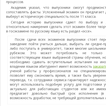
процессов.
Академик указал, что выпускники смогут продемонс
сопоставлять факты. Усложненный экзамен он предлагает 
выберут историческую специальность после 11 класса.
Сегодня историю выпускники сдают по выбору и 
относительно намерения сделать этот экзамен более твор
в госэкзамене по русскому языку есть раздел «эссе».
После сдачи всех экзаменов выпускники стоят пе
заведение пойти учиться дальше, выбрать ли средне-п
либо поступать в университет, также многие школьник
рубежом. Это может потребовать не только п
соответствующем языке выбранной страны обучения, но
необходимо сдавать вступительные испытания на ино
владении языком абитуриент имеет возможность
заказат
ученой работы у профессионалов на специализиров
позволит ему сэкономить время, а также быть уверенн
перевода, т.к. сотрудники сервиса гарантируют надежно
могут использовать подобную услугу для подготовки у
актуально для работающих студентов или же имеющ
предлагает довольно быстрый срок исполнения (в
возможность доработки, не требующей дополнительных 