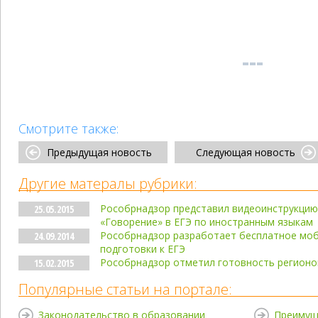
Смотрите также:
Предыдущая новость
Следующая новость
Другие матералы рубрики:
Рособрнадзор представил видеоинструкцию 
25.05.2015
«Говорение» в ЕГЭ по иностранным языкам
Рособрнадзор разработает бесплатное мо
24.09.2014
подготовки к ЕГЭ
Рособрнадзор отметил готовность регионо
15.02.2015
Популярные статьи на портале:
Законодательство в образовании
Преимущ