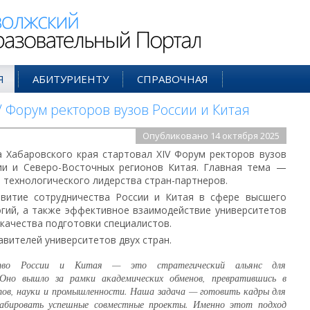
ий Образовательный Портал
Я
АБИТУРИЕНТУ
СПРАВОЧНАЯ
V Форум ректоров вузов России и Китая
Опубликовано 14 октября 2025
 Хабаровского края стартовал XIV Форум ректоров вузов
ии и Северо-Восточных регионов Китая. Главная тема —
 технологического лидерства стран-партнеров.
звитие сотрудничества России и Китая в сфере высшего
огий, а также эффективное взаимодействие университетов
качества подготовки специалистов.
вителей университетов двух стран.
ество России и Китая — это стратегический альянс для
. Оно вышло за рамки академических обменов, превратившись в
тов, науки и промышленности. Наша задача — готовить кадры для
абировать успешные совместные проекты. Именно этот подход