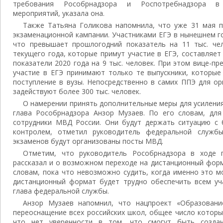
требования Рособрнадзора и Роспотребнадзора в 
мероприятий, указала она.
Также Татьяна Голикова напомнила, что уже 31 мая п
экзаменационной кампании. Участниками ЕГЭ в нынешнем го
что превышает прошлогодний показатель на 11 тыс. че
текущего года, которые примут участие в ЕГЭ, составляет
показатели 2020 года на 9 тыс. человек. При этом вице-пр
участие в ЕГЭ принимают только те выпускники, которые
поступление в вузы. Непосредственно в самих ППЭ для ор
задействуют более 300 тыс. человек.
О намерении принять дополнительные меры для усиления
глава Рособрнадзора Анзор Музаев. По его словам, для
сотрудники МВД России. Они будут держать ситуацию с 
контролем, отметил руководитель федеральной служб
экзаменов будут организованы посты МВД.
Отметим, что руководитель Рособрнадзора в ходе 
рассказал и о возможном переходе на дистанционный форм
словам, пока что невозможно судить, когда именно это м
дистанционный формат будет трудно обеспечить всем уча
глава федеральной службы.
Анзор Музаев напомнил, что нацпроект «Образовани
переоснащение всех российских школ, общее число которы
что нет уверенности в том, что смогут быть создан