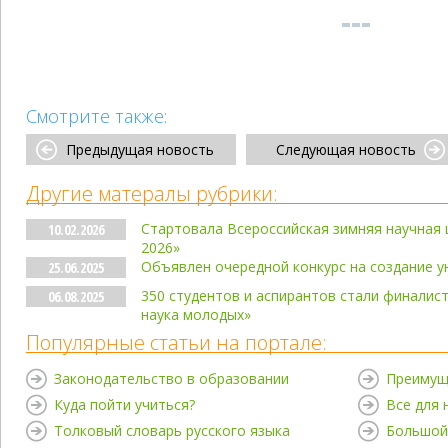
Смотрите также:
Предыдущая новость
Следующая новость
Другие матералы рубрики:
Стартовала Всероссийская зимняя научная 
10.02.2026
2026»
Объявлен очередной конкурс на создание у
25.06.2025
350 студентов и аспирантов стали финалис
06.08.2025
наука молодых»
Популярные статьи на портале:
Законодательство в образовании
Преимущ
Куда пойти учиться?
Все для
Толковый словарь русского языка
Большой