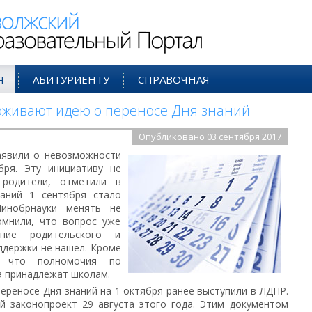
ий Образовательный Портал
Я
АБИТУРИЕНТУ
СПРАВОЧНАЯ
рживают идею о переносе Дня знаний
Опубликовано 03 сентября 2017
аявили о невозможности
бря. Эту инициативу не
 родители, отметили в
наний 1 сентября стало
инобрнауки менять не
омнили, что вопрос уже
ние родительского и
ддержки не нашел. Кроме
, что полномочия по
 принадлежат школам.
ереносе Дня знаний на 1 октября ранее выступили в ЛДПР.
й законопроект 29 августа этого года. Этим документом