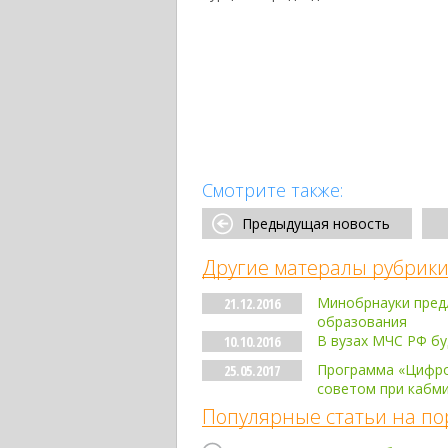
Смотрите также:
Предыдущая новость
Другие матералы рубрики
Минобрнауки предл
21.12.2016
образования
В вузах МЧС РФ бу
10.10.2016
Программа «Цифро
25.05.2017
советом при кабм
Популярные статьи на по