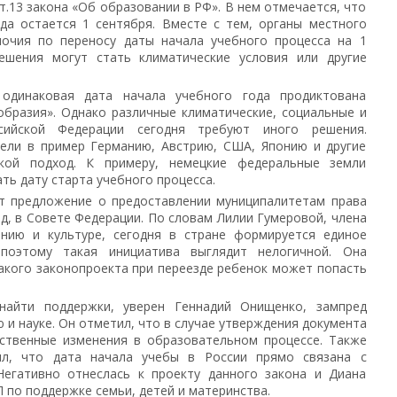
т.13 закона «Об образовании в РФ». В нем отмечается, что
да остается 1 сентября. Вместе с тем, органы местного
очия по переносу даты начала учебного процесса на 1
ешения могут стать климатические условия или другие
одинаковая дата начала учебного года продиктована
образия». Однако различные климатические, социальные и
сийской Федерации сегодня требуют иного решения.
вели в пример Германию, Австрию, США, Японию и другие
кой подход. К примеру, немецкие федеральные земли
ть дату старта учебного процесса.
т предложение о предоставлении муниципалитетам права
од, в Совете Федерации. По словам Лилии Гумеровой, члена
нию и культуре, сегодня в стране формируется единое
 поэтому такая инициатива выглядит нелогичной. Она
такого законопроекта при переезде ребенок может попасть
найти поддержки, уверен Геннадий Онищенко, зампред
 и науке. Он отметил, что в случае утверждения документа
ственные изменения в образовательном процессе. Также
ил, что дата начала учебы в России прямо связана с
Негативно отнеслась к проекту данного закона и Диана
П по поддержке семьи, детей и материнства.