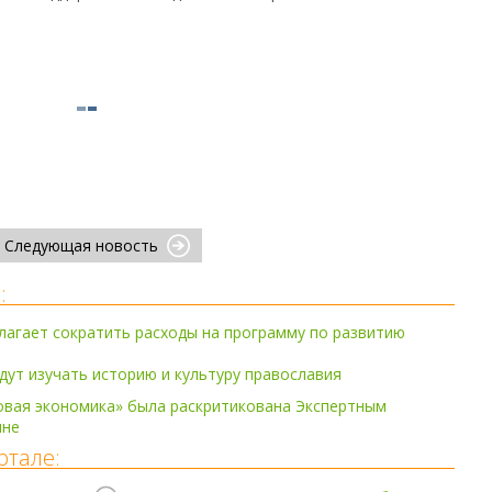
Следующая новость
:
агает сократить расходы на программу по развитию
дут изучать историю и культуру православия
вая экономика» была раскритикована Экспертным
ине
ртале: