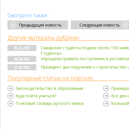
Смотрите также:
Предыдущая новость
Следующая новость
Другие матералы рубрики:
Самарские студенты подали около 130 заяво
05.02.2021
Студенты»
Упрощены правила поступления в российски
06.04.2021
Президент дал поручения о строительстве
23.03.2021
Популярные статьи на портале:
Законодательство в образовании
Преимущ
Куда пойти учиться?
Все для
Толковый словарь русского языка
Большой